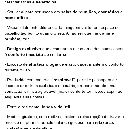
características e
benefícios
:
- Sou ideal para ser usada em
salas de reuniões, escritórios e
home office
.
- Visual totalmente diferenciado: ninguém vai ter um espaço de
trabalho tão bonito quanto o seu. A não ser que me
compre
também
, rsrs.
-
Design exclusivo
que acompanha o contorno das suas costas:
é
conforto imediato
ao sentar-se.
- Encosto de
alta tecnologia
de elasticidade: mantém o conforto
durante o uso.
- Produzida com material
"respirável"
: permite passagem de
fluxo de ar entre a
cadeira
e o usuário, proporcionando uma
sensação térmica agradável (maior conforto térmico,ou seja não
esquenta suas costas).
- Forte e resistente:
longa vida útil.
- Modelo giratório, com rodízios, sistema relax (opção de travar o
encosto ou permitir aquele balanço gostoso para
relaxar as
costas
) e ajuste de altura.