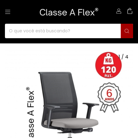
0
1
/
4