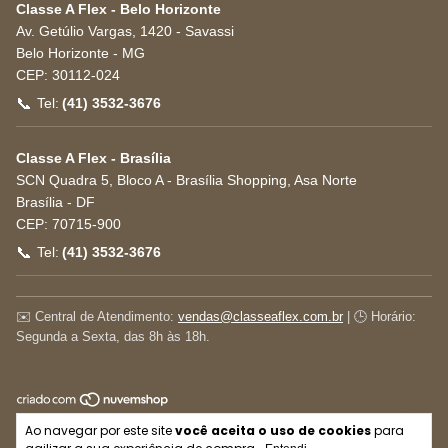
Classe A Flex - Belo Horizonte
Av. Getúlio Vargas, 1420 - Savassi
Belo Horizonte
-
MG
CEP:
30112-024
📞
Tel:
(41) 3532-3676
Classe A Flex - Brasília
SCN Quadra 5, Bloco A - Brasília Shopping, Asa Norte
Brasília
-
DF
CEP:
70715-900
📞
Tel:
(41) 3532-3676
✉️ Central de Atendimento:
vendas@classeaflex.com.br
| 🕒 Horário:
Segunda a Sexta, das 8h às 18h.
Copyright Classe A Flex | Conformidade com a NR-17 e
Ao navegar por este site
você aceita o uso de cookies
para
Laudo Técnico - 2026. Todos os direitos reservados.