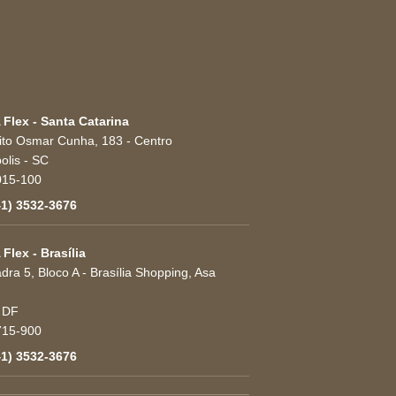
 Flex - Santa Catarina
eito Osmar Cunha, 183 - Centro
olis
-
SC
015-100
41) 3532-3676
 Flex - Brasília
ra 5, Bloco A - Brasília Shopping, Asa
-
DF
715-900
41) 3532-3676