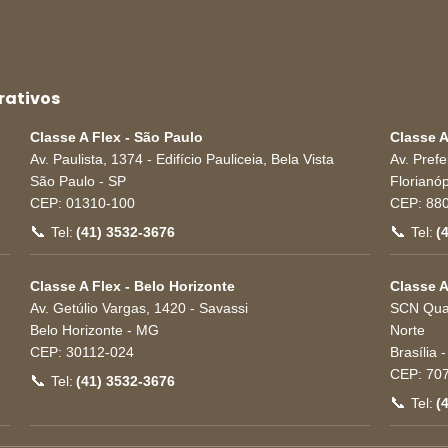
rativos
Classe A Flex - São Paulo
Classe A
Av. Paulista, 1374 - Edifício Pauliceia, Bela Vista
Av. Pref
São Paulo
-
SP
Florianóp
CEP:
01310-100
CEP:
88
📞
📞
Tel:
(41) 3532-3676
Tel:
(
Classe A Flex - Belo Horizonte
Classe A
Av. Getúlio Vargas, 1420 - Savassi
SCN Quad
Belo Horizonte
-
MG
Norte
CEP:
30112-024
Brasília
CEP:
70
📞
Tel:
(41) 3532-3676
📞
Tel:
(