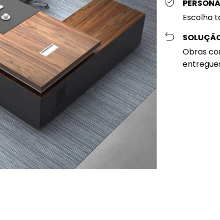
PERSONAL
Escolha t
SOLUÇÃO
Obras cor
entregue