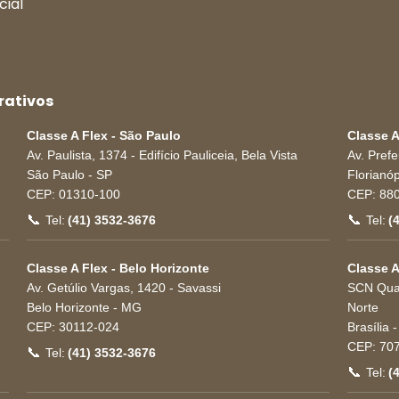
cial
rativos
Classe A Flex - São Paulo
Classe A
Av. Paulista, 1374 - Edifício Pauliceia, Bela Vista
Av. Pref
São Paulo
-
SP
Florianóp
CEP:
01310-100
CEP:
88
📞
📞
Tel:
(41) 3532-3676
Tel:
(
Classe A Flex - Belo Horizonte
Classe A
Av. Getúlio Vargas, 1420 - Savassi
SCN Quad
Belo Horizonte
-
MG
Norte
CEP:
30112-024
Brasília
CEP:
70
📞
Tel:
(41) 3532-3676
📞
Tel:
(