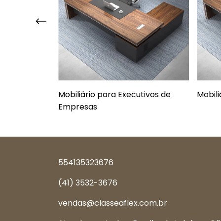
vo
Mobiliário para Executivos de
Mobil
Empresas
554135323676
(41) 3532-3676
vendas@classeaflex.com.br