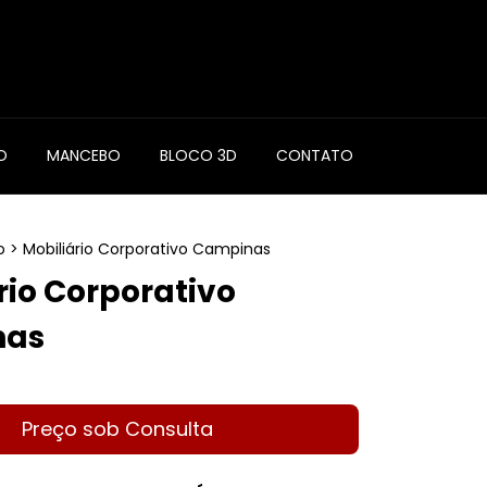
0
O
MANCEBO
BLOCO 3D
CONTATO
o
>
Mobiliário Corporativo Campinas
rio Corporativo
nas