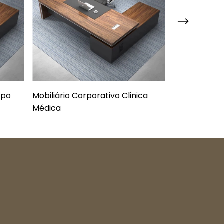
mpo
Mobiliário Corporativo Clinica
Mobiliário p
Médica
Diretoria