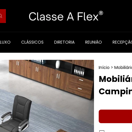
 LUXO
CLÁSSICOS
DIRETORIA
REUNIÃO
RECEPÇÃ
Início
>
Mobiliári
1
/
5
Mobiliá
Campi