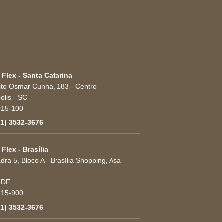
 Flex - Santa Catarina
eito Osmar Cunha, 183 - Centro
olis
-
SC
015-100
41) 3532-3676
 Flex - Brasília
ra 5, Bloco A - Brasília Shopping, Asa
-
DF
715-900
41) 3532-3676