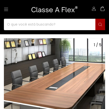
0
1
/
5