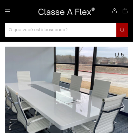
0
1
/
5