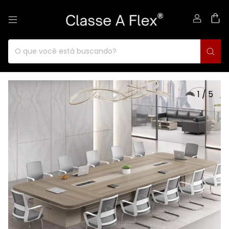
0
1
/
5