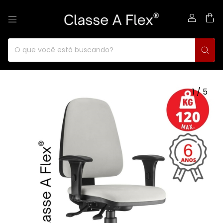
0
1
/
5