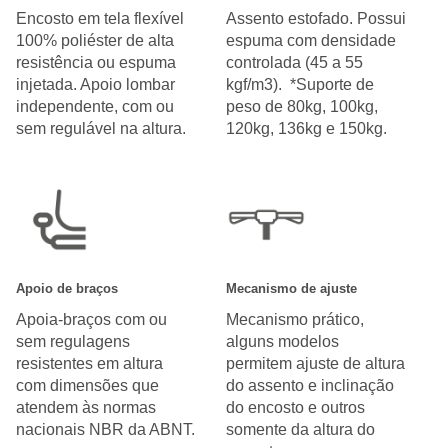
Encosto em tela flexível
Assento estofado. Possui
100% poliéster de alta
espuma com densidade
resistência ou espuma
controlada (45 a 55
injetada. Apoio lombar
kgf/m3). *Suporte de
independente, com ou
peso de 80kg, 100kg,
sem regulável na altura.
120kg, 136kg e 150kg.
Apoio de braços
Mecanismo de ajuste
Apoia-braços com ou
Mecanismo prático,
sem regulagens
alguns modelos
resistentes em altura
permitem ajuste de altura
com dimensões que
do assento e inclinação
atendem às normas
do encosto e outros
nacionais NBR da ABNT.
somente da altura do