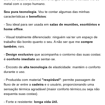
metal com o corpo humano.
Sou pura tecnologia
. Vou te contar algumas das minhas
características e
benefícios
:
- Sou ideal para ser usada em
salas de reuniões, escritórios e
home office
.
- Visual totalmente diferenciado: ninguém vai ter um espaço de
trabalho tão bonito quanto o seu. A não ser que me
compre
também
, rsrs.
-
Design exclusivo
que acompanha o contorno das suas costas:
é
conforto imediato
ao sentar-se.
- Encosto de
alta tecnologia
de elasticidade: mantém o conforto
durante o uso.
- Produzida com material
"respirável"
: permite passagem de
fluxo de ar entre a
cadeira
e o usuário, proporcionando uma
sensação térmica agradável (maior conforto térmico,ou seja não
esquenta suas costas).
- Forte e resistente:
longa vida útil.