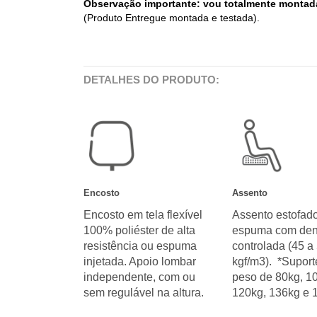
Observação importante: vou totalmente montada, 
(Produto Entregue montada e testada).
DETALHES DO PRODUTO:
Encosto
Assento
Encosto em tela flexível
Assento estofado
100% poliéster de alta
espuma com den
resistência ou espuma
controlada (45 a
injetada. Apoio lombar
kgf/m3). *Suport
independente, com ou
peso de 80kg, 1
sem regulável na altura.
120kg, 136kg e 