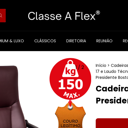
MIUM & LUXO
CLÁSSICOS
DIRETORIA
REUNIÃO
R
Início
>
Cadeira
1
/
2
17 e Laudo Técn
Presidente Bost
Cadeira
Preside