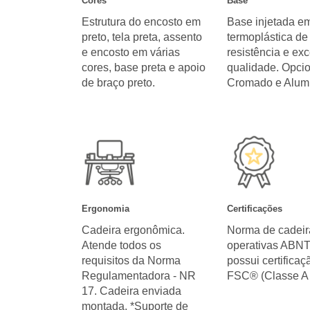
Cores
Base
Estrutura do encosto em
Base injetada em
preto, tela preta, assento
termoplástica de 
e encosto em várias
resistência e ex
cores, base preta e apoio
qualidade. Opci
de braço preto.
Cromado e Alumi
Ergonomia
Certificações
Cadeira ergonômica.
Norma de cadeir
Atende todos os
operativas ABN
requisitos da Norma
possui certificaç
Regulamentadora - NR
FSC® (Classe A 
17. Cadeira enviada
montada. *Suporte de