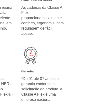
Cadeira de escritório
 resina
As cadeiras da Classe A
alta
Flex
celente
proporcionam excelente
onal em
conforto, ergonomia, com
nio.
regulagem de fácil
acesso.
Garantia
as
*De 01 até 07 anos de
T NBR e
garantia conforme a
ão
solicitação do produto. A
Flex ®).
Classe A Flex é uma
empresa nacional