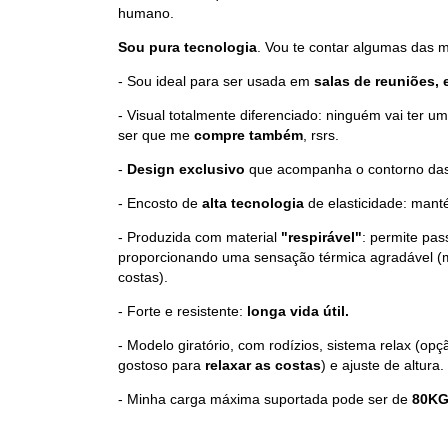
humano.
Sou pura tecnologia
. Vou te contar algumas das m
- Sou ideal para ser usada em
salas de reuniões, 
- Visual totalmente diferenciado: ninguém vai ter u
ser que me
compre também
, rsrs.
-
Design exclusivo
que acompanha o contorno das
- Encosto de
alta tecnologia
de elasticidade: mant
- Produzida com material
"respirável"
: permite pas
proporcionando uma sensação térmica agradável (m
costas).
- Forte e resistente:
longa vida útil.
- Modelo giratório, com rodízios, sistema relax (op
gostoso para
relaxar as costas
) e ajuste de altura.
- Minha carga máxima suportada pode ser de
80KG