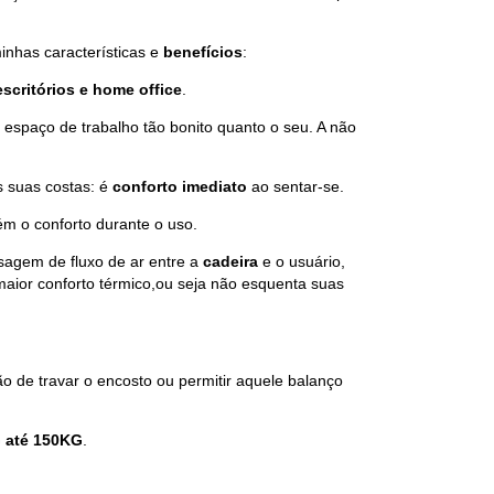
inhas características e
benefícios
:
escritórios e home office
.
m espaço de trabalho tão bonito quanto o seu. A não
 suas costas: é
conforto imediato
ao sentar-se.
ém o conforto durante o uso.
sagem de fluxo de ar entre a
cadeira
e o usuário,
aior conforto térmico,ou seja não esquenta suas
ção de travar o encosto ou permitir aquele balanço
 até 150KG
.