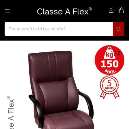
0
1
/
2