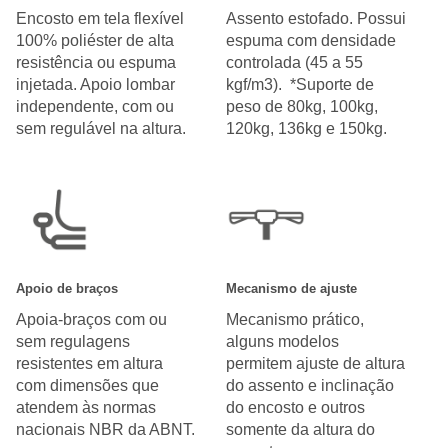
Encosto em tela flexível
Assento estofado. Possui
100% poliéster de alta
espuma com densidade
resistência ou espuma
controlada (45 a 55
injetada. Apoio lombar
kgf/m3). *Suporte de
independente, com ou
peso de 80kg, 100kg,
sem regulável na altura.
120kg, 136kg e 150kg.
Apoio de braços
Mecanismo de ajuste
Apoia-braços com ou
Mecanismo prático,
sem regulagens
alguns modelos
resistentes em altura
permitem ajuste de altura
com dimensões que
do assento e inclinação
atendem às normas
do encosto e outros
nacionais NBR da ABNT.
somente da altura do