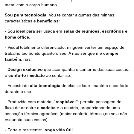
metal com o corpo humano.
Sou pura tecnologia
. Vou te contar algumas das minhas
características e
benefícios
:
- Sou ideal para ser usada em
salas de reuniões, escritórios e
home office
.
- Visual totalmente diferenciado: ninguém vai ter um espaço de
trabalho tão bonito quanto o seu. A não ser que me
compre
também
, rsrs.
-
Design exclusivo
que acompanha o contorno das suas costas:
é
conforto imediato
ao sentar-se.
- Encosto de
alta tecnologia
de elasticidade: mantém o conforto
durante o uso.
- Produzida com material
"respirável"
: permite passagem de
fluxo de ar entre a
cadeira
e o usuário, proporcionando uma
sensação térmica agradável (maior conforto térmico,ou seja não
esquenta suas costas).
- Forte e resistente:
longa vida útil.