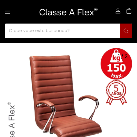
0
1
/
2