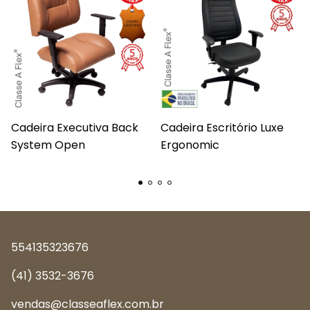
Cadeira Executiva Back
Cadeira Escritório Luxe
System Open
Ergonomic
554135323676
(41) 3532-3676
vendas@classeaflex.com.br