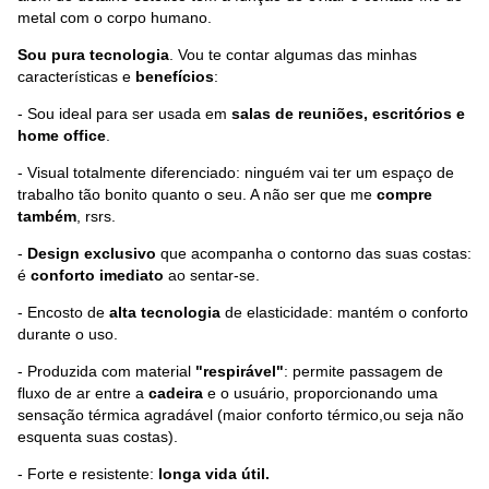
metal com o corpo humano.
Sou pura tecnologia
. Vou te contar algumas das minhas
características e
benefícios
:
- Sou ideal para ser usada em
salas de reuniões, escritórios e
home office
.
- Visual totalmente diferenciado: ninguém vai ter um espaço de
trabalho tão bonito quanto o seu. A não ser que me
compre
também
, rsrs.
-
Design exclusivo
que acompanha o contorno das suas costas:
é
conforto imediato
ao sentar-se.
- Encosto de
alta tecnologia
de elasticidade: mantém o conforto
durante o uso.
- Produzida com material
"respirável"
: permite passagem de
fluxo de ar entre a
cadeira
e o usuário, proporcionando uma
sensação térmica agradável (maior conforto térmico,ou seja não
esquenta suas costas).
- Forte e resistente:
longa vida útil.