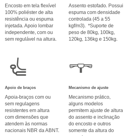
Encosto em tela flexível
Assento estofado. Possui
100% poliéster de alta
espuma com densidade
resistência ou espuma
controlada (45 a 55
injetada. Apoio lombar
kgf/m3). *Suporte de
independente, com ou
peso de 80kg, 100kg,
sem regulável na altura.
120kg, 136kg e 150kg.
Apoio de braços
Mecanismo de ajuste
Apoia-braços com ou
Mecanismo prático,
sem regulagens
alguns modelos
resistentes em altura
permitem ajuste de altura
com dimensões que
do assento e inclinação
atendem às normas
do encosto e outros
nacionais NBR da ABNT.
somente da altura do