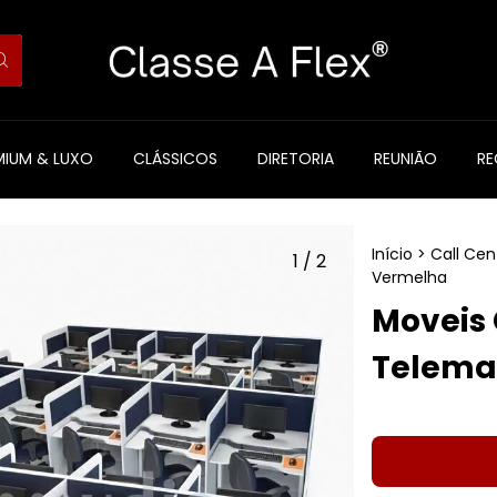
MIUM & LUXO
CLÁSSICOS
DIRETORIA
REUNIÃO
R
Início
>
Call Cen
1
/
2
Vermelha
Moveis 
Telema