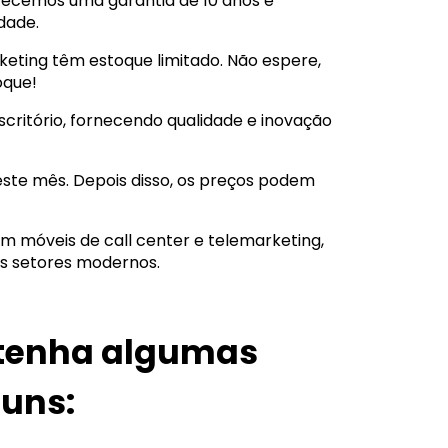
recemos uma garantia de 10 anos e
dade.
keting têm estoque limitado. Não espere,
oque!
scritório, fornecendo qualidade e inovação
deste mês. Depois disso, os preços podem
 móveis de call center e telemarketing,
s setores modernos.
ê tenha algumas
uns: