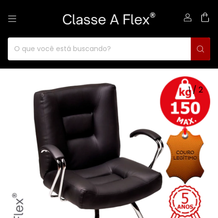
0
1
/
2