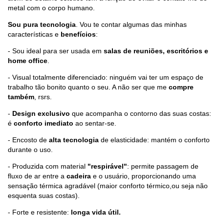
metal com o corpo humano.
Sou pura tecnologia
. Vou te contar algumas das minhas
características e
benefícios
:
- Sou ideal para ser usada em
salas de reuniões, escritórios e
home office
.
- Visual totalmente diferenciado: ninguém vai ter um espaço de
trabalho tão bonito quanto o seu. A não ser que me
compre
também
, rsrs.
-
Design exclusivo
que acompanha o contorno das suas costas:
é
conforto imediato
ao sentar-se.
- Encosto de
alta tecnologia
de elasticidade: mantém o conforto
durante o uso.
- Produzida com material
"respirável"
: permite passagem de
fluxo de ar entre a
cadeira
e o usuário, proporcionando uma
sensação térmica agradável (maior conforto térmico,ou seja não
esquenta suas costas).
- Forte e resistente:
longa vida útil.