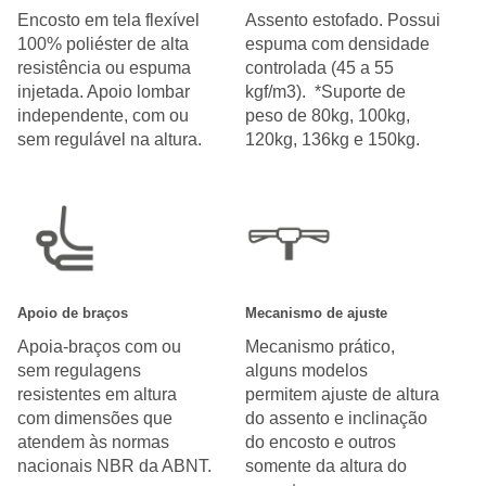
Encosto em tela flexível
Assento estofado. Possui
100% poliéster de alta
espuma com densidade
resistência ou espuma
controlada (45 a 55
injetada. Apoio lombar
kgf/m3). *Suporte de
independente, com ou
peso de 80kg, 100kg,
sem regulável na altura.
120kg, 136kg e 150kg.
Apoio de braços
Mecanismo de ajuste
Apoia-braços com ou
Mecanismo prático,
sem regulagens
alguns modelos
resistentes em altura
permitem ajuste de altura
com dimensões que
do assento e inclinação
atendem às normas
do encosto e outros
nacionais NBR da ABNT.
somente da altura do