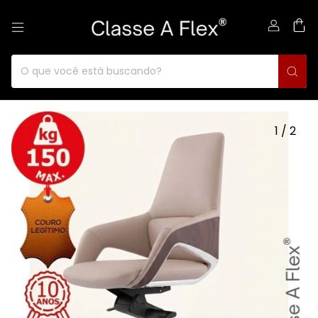
0
1
/
2