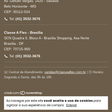
Av. Getúlio Vargas, 1420 - Savassi
Belo Horizonte
-
MG
CEP:
30112-024
📞
Tel:
(41) 3532-3676
Classe A Flex - Brasília
SCN Quadra 5, Bloco A - Brasília Shopping, Asa Norte
Brasília
-
DF
CEP:
70715-900
📞
Tel:
(41) 3532-3676
✉️ Central de Atendimento:
vendas@classeaflex.com.br
| 🕒 Horário:
Segunda a Sexta, das 8h às 18h.
Copyright Classe A Flex | Conformidade com a NR-17 e
Ao navegar por este site
você aceita o uso de cookies
para
Laudo Técnico - 2026. Todos os direitos reservados.
agilizar a sua experiência de compra.
Entendi