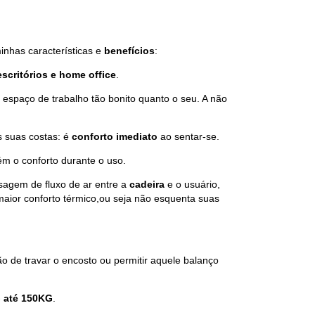
inhas características e
benefícios
:
escritórios e home office
.
m espaço de trabalho tão bonito quanto o seu. A não
 suas costas: é
conforto imediato
ao sentar-se.
ém o conforto durante o uso.
sagem de fluxo de ar entre a
cadeira
e o usuário,
aior conforto térmico,ou seja não esquenta suas
ção de travar o encosto ou permitir aquele balanço
 até 150KG
.