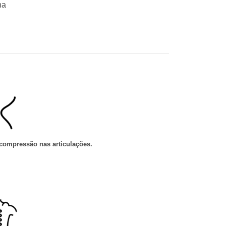
na
compressão nas articulações
.