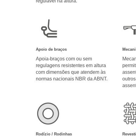
regulável na altura.
Apoio de braços
Mecani
Apoia-braços com ou sem
Mecan
regulagens resistentes em altura
permit
com dimensões que atendem às
assent
normas nacionais NBR da ABNT.
outros
assent
Rodízio / Rodinhas
Revest