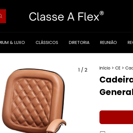
MIUM & LUXO
CLÁSSICOS
DIRETORIA
REUNIÃO
R
Início
>
CE
>
Cad
1
/
2
Cadeira
General