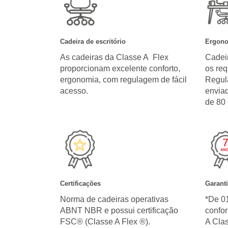
Cadeira de escritório
Ergon
As cadeiras da Classe A Flex
Cadei
proporcionam excelente conforto,
os req
ergonomia, com regulagem de fácil
Regul
acesso.
envia
de 80 
Certificações
Garant
Norma de cadeiras operativas
*De 01
ABNT NBR e possui certificação
confor
FSC® (Classe A Flex ®).
A Cla