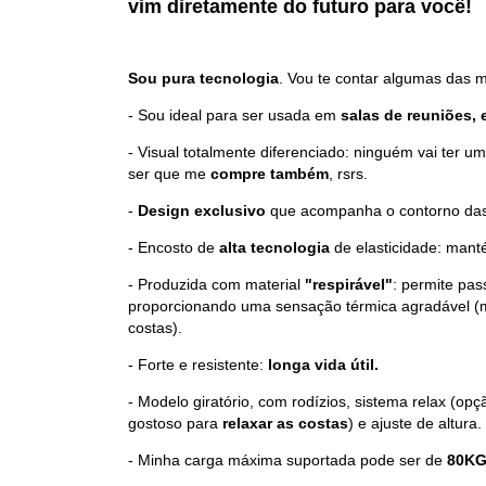
vim diretamente do futuro p
ara você
!
Sou pura tecnologia
. Vou te contar algumas das m
- Sou ideal para ser usada em
salas de reuniões, 
- Visual totalmente diferenciado: ninguém vai ter u
ser que me
compre também
, rsrs.
-
Design exclusivo
que acompanha o contorno das
- Encosto de
alta tecnologia
de elasticidade: mant
- Produzida com material
"respirável"
: permite pas
proporcionando uma sensação térmica agradável (m
costas).
- Forte e resistente:
longa vida útil.
- Modelo giratório, com rodízios, sistema relax (op
gostoso para
relaxar as costas
) e ajuste de altura.
- Minha carga máxima suportada pode ser de
80KG