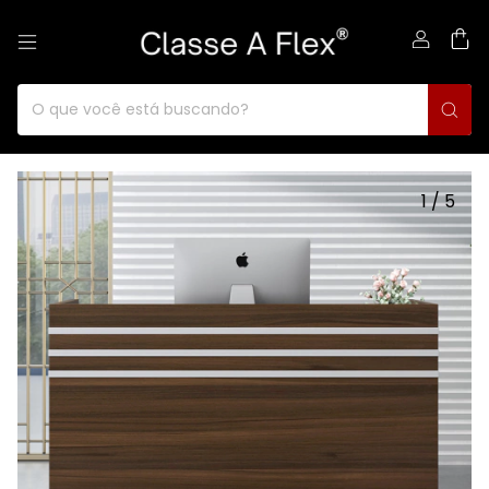
0
1
/
5